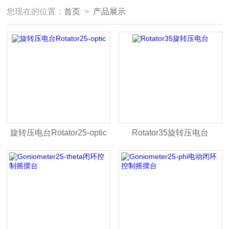
您现在的位置：
首页
>
产品展示
旋转压电台Rotator25-optic
Rotator35旋转压电台