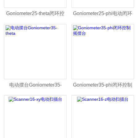
Goniometer25-theta闭环控
Goniometer25-phi电动闭环
制摇摆台
控制摇摆台
电动摆台Goniometer35-
Goniometer35-phi闭环控制
theta
摇摆台