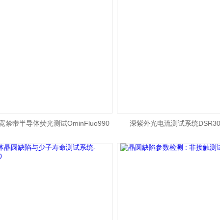
禁带半导体荧光测试OminFluo990
深紫外光电流测试系统DSR300