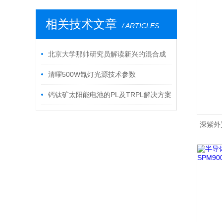
相关技术文章
/ ARTICLES
北京大学那帅研究员解读新兴的混合成
像技术——光声成像
清曜500W氙灯光源技术参数
钙钛矿太阳能电池的PL及TRPL解决方案
深紫外宽