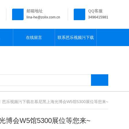
邮箱地址
QQ客服
lina-he@zolix.com.cn
3496415981
载
在线留言
联系芭乐视频污下载
！芭乐视频污下载在慕尼黑上海光博会W5馆5300展位等您来~
光博会W5馆5300展位等您来~