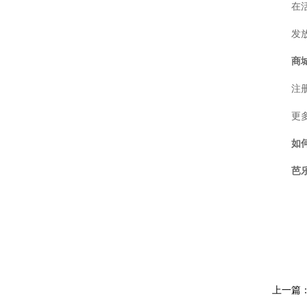
在活
系统关联产品
紫外可见分光光度计
发放
标准白板
商
探测器标定
注
测光仪器
更多
样品室
如
芭
上一篇