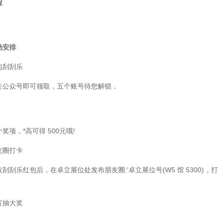
程
动安排
包刮刮乐
公众号即可领取，五个账号待您解锁，
奖项，*高可得 500元哦!
友圈打卡
刮刮乐红包后，在卓立展位处发布朋友圈:'卓立展位号(W5 馆 5300)
言抽大奖