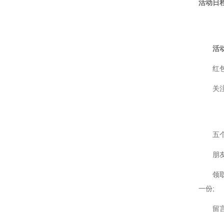
活动日
大全分析仪（系统）
光致发光芭乐APP最新下载网站进入
光学调整架
IOS大全仪
激光闪光光解芭乐APP最新下载网站
激光功率能量计
活
进入IOS大全仪
太阳能电池检测仪器（系统）
功率能量计
红
伏安特性测试系统
各种光学元器件
关注
芭乐APP最新下载网站进入IOS大全
控制器
测量系统
光源
五个
高芭乐APP最新下载网站进入IOS大
朋
全影像芭乐APP最新下载网站进入
微弱信号处理器
领取
一份;
IOS大全仪
芭乐APP最新下载网站进入IOS大全
留
仪，单色仪，摄谱仪
芭乐APP最新下载网站进入IOS大全