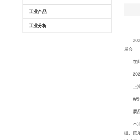
微区磁光及角分辨
手动位移台
测试仪
LED测试仪
工业产品
原子芭乐APP最新下载网站进入IOS
电动升降台
旋转滑台
工业分析
大全
门控相机/分幅相机
相机
手动直线滑台
半导体光学参数检测
2
展会
综合光电性能测试系统
光学平板
电动直线滑台
在此
高芭乐APP最新下载网站进入IOS大
光学平台
20
全相机
高芭乐APP最新下载网站进入IOS大
阻尼芭乐视频色版下载
上
全分选仪
拉曼芭乐APP最新下载网站进入IOS
电动角位移台
W5
大全仪
傅里叶红外芭乐APP最新下载网站进
手动升降台
展
入IOS大全仪
太阳模拟器
电动平移台
本次
组
荧光芭乐APP最新下载网站进入IOS
手动角位移台