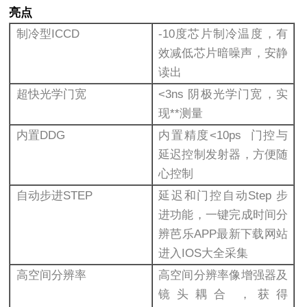
亮点
制冷型ICCD
-10度芯片制冷温度，有
效减低芯片暗噪声，安静
读出
超快光学门宽
<3ns 阴极光学门宽，实
现**测量
内置DDG
内置精度<10ps 门控与
延迟控制发射器，方便随
心控制
自动步进STEP
延迟和门控自动Step 步
进功能，一键完成时间分
辨芭乐APP最新下载网站
进入IOS大全采集
高空间分辨率
高空间分辨率像增强器及
镜头耦合，获得