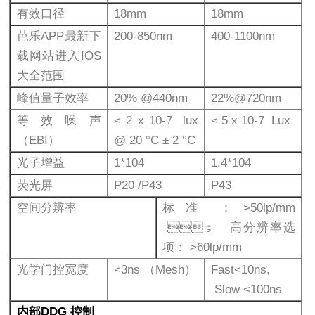
有效口径
18mm
18mm
芭乐APP最新下
200-850nm
400-1100nm
载网站进入IOS
大全范围
峰值量子效率
20% @440nm
22%@720nm
等效噪声
< 2 x 10-7 lux
< 5 x 10-7 Lux
（EBI）
@ 20 °C ± 2 °C
光子增益
1*104
1.4*104
荧光屏
P20 /P43
P43
空间分辨率
标准：>50lp/mm
； 高分辨率选
项： >60lp/mm
光学门控宽度
<3ns （Mesh）
Fast<10ns,
Slow <100ns
内部DDG 控制