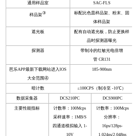
通用样品室
SAC-FLS
③
标配比色皿样品架、粉末、固
样品架
体样品架
遮光板
配有自动遮光板，防止更换样
品时探测器曝光
探测器
带制冷的红敏光电倍增
管 CR131
芭乐APP最新下载网站进入IOS
185-900nm
大全范围④
暗计数
≤100CPS（制冷至 -10℃）
数据采集器
DCS210PC
DCS900PC
主要性能指标
计数率：100Mcps
计数率：100Mcps
采样速率：1MB/S
分辨率：
四通道模拟输入 1-
16ps/128ps-
10V
1.024ns/2.048ns