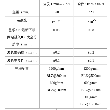
全仪 Omni-λ3027i
全仪 Omni-λ3027i
焦距（mm）
320
320
杂散光
-5
-5
1*10
1*10
芭乐APP最新下载
0.08
0.08
网站进入IOS大全分
辨率（nm）‚
波长准确度（nm）‚
±0.2
±0.2
波长重复性（nm）‚
±0.1
±0.1
光栅配置
1200g/mm
1200g/mm
BLZ@300nm
BLZ@500nm
600g/mm
600g/mm
BLZ@500nm
BLZ@750nm
300g/mm
BLZ@1250nm