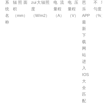
系
辐照面
zui大辐照
电流
电压
芭
不
统
积
度
量程
量程
乐
匀度
名
（mm）
（W/m2）
（A）
（V）
APP
（%
称
最
新
下
载
网
站
进
入
IOS
大
全
匹
配